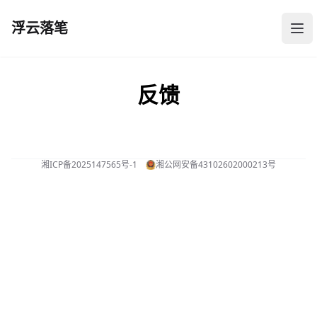
浮云落笔
浮云落笔
打
反馈
湘ICP备2025147565号-1
湘公网安备43102602000213号