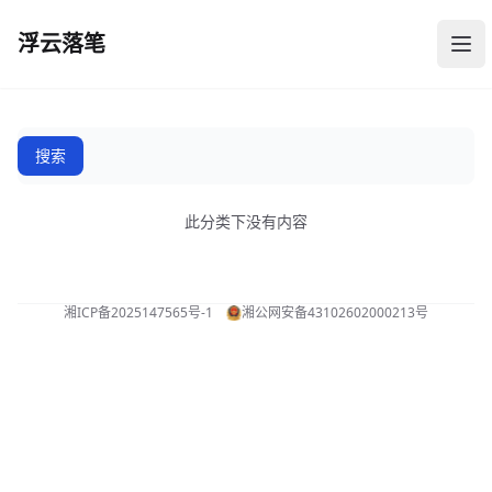
浮云落笔
浮云落笔
打
此分类下没有内容
湘ICP备2025147565号-1
湘公网安备43102602000213号