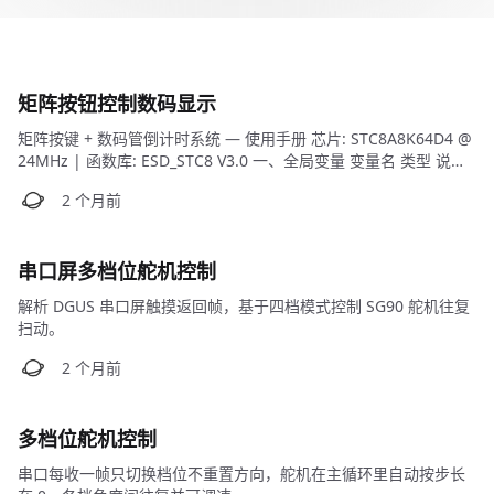
矩阵按钮控制数码显示
矩阵按键 + 数码管倒计时系统 — 使用手册 芯片: STC8A8K64D4 @
24MHz | 函数库: ESD_STC8 V3.0 一、全局变量 变量名 类型 说明
gear uchar 挡位，范围 1~9，默认 1 time_set uchar 倒计时预设
秒数，范围 1~99，默认 30 ti
串口屏多档位舵机控制
解析 DGUS 串口屏触摸返回帧，基于四档模式控制 SG90 舵机往复
扫动。
多档位舵机控制
串口每收一帧只切换档位不重置方向，舵机在主循环里自动按步长